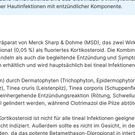
cher Hautinfektionen mit entzündlicher Komponente.
präparat von Merck Sharp & Dohme (MSD), das zwei Wirkst
t (0,05 %) als fluoriertes Kortikosteroid. Die Kombinat
handeln als auch die begleitende Entzündung und Sympt
n erhältlich und wird hauptsächlich bei tineal Infektione
n) durch Dermatophyten (Trichophyton, Epidermophyton
z), Tinea cruris (Leistenpilz), Tinea corporis (Schuppen
t einhergehende Entzündungsreaktion (Rötung, Schwellu
ll gelindert werden, während Clotrimazol die Pilze abtöt
ikosteroid ist nicht für alle tineal Infektionen geeignet
cht indiziert. Außerdem sollte es nicht im Gesicht, in 
den, da das potente Betamethason-Dipropionat in intertr