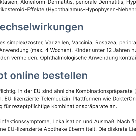
ektasien, Akneiform-Dermatitis, periorale Dermatitis, H
rtikosteroid-Effekte (Hypothalamus-Hypophysen-Nebenn
echselwirkungen
es simplex/zoster, Varizellen, Vaccinia, Rosazea, perior
ige Anwendung (max. 4 Wochen). Kinder unter 12 Jahren n
iden vermeiden. Ophthalmologische Anwendung kontrain
t online bestellen
ichtig. In der EU sind ähnliche Kombinationspräparate (C
lich. EU-lizenzierte Telemedizin-Plattformen wie DokterO
g für rezeptpflichtige Kombinationspräparate an.
tinfektionssymptome, Lokalisation und Ausmaß. Nach ärz
ne EU-lizenzierte Apotheke übermittelt. Die diskrete Li