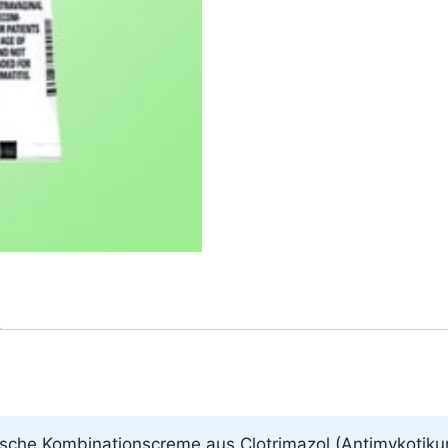
pische Kombinationscreme aus Clotrimazol (Antimykoti