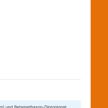
kum) und Betamethason-Dipropionat