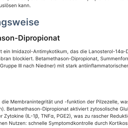
uslösen kann.
ngsweise
ason-Dipropionat
st ein Imidazol-Antimykotikum, das die Lanosterol-14
mbran blockiert. Betamethason-Dipropionat, Summenforme
(Gruppe III nach Niedner) mit stark antiinflammatorischen
 die Membranintegrität und -funktion der Pilzezelle, was
gen). Betamethason-Dipropionat aktiviert zytosolische 
er Zytokine (IL-1β, TNFα, PGE2), was zu rascher Redukt
chen Nutzen: schnelle Symptomdkontrolle durch Kortikos