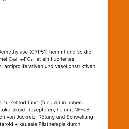
α-Demethylase (CYP51) hemmt und so die
l C₂₈H₃₇FO₇, ist ein fluoriertes
, antiproliferativen und vasokonstriktiven
 zu Zelltod führt (fungizid in hohen
Glukokortikoid-Rezeptoren, hemmt NF-κB
ion von Juckreiz, Rötung und Schwellung
teroid + kausale Pilztherapie durch