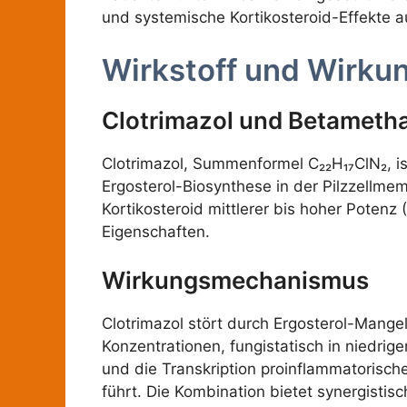
und systemische Kortikosteroid-Effekte a
Wirkstoff und Wirku
Clotrimazol und Betameth
Clotrimazol, Summenformel C₂₂H₁₇ClN₂, i
Ergosterol-Biosynthese in der Pilzzellme
Kortikosteroid mittlerer bis hoher Potenz 
Eigenschaften.
Wirkungsmechanismus
Clotrimazol stört durch Ergosterol-Mangel
Konzentrationen, fungistatisch in niedri
und die Transkription proinflammatorisch
führt. Die Kombination bietet synergistis