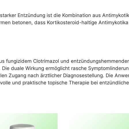
t starker Entzündung ist die Kombination aus Antimykoti
rmen betonen, dass Kortikosteroid-haltige Antimykotika
n aus fungizidem Clotrimazol und entzündungshemmendem
. Die duale Wirkung ermöglicht rasche Symptomlinderun
alen Zugang nach ärztlicher Diagnosestellung. Die Anw
gsvolle und praktische topische Therapie bei entzündli