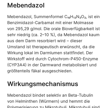
Mebendazol
Mebendazol, Summenformel C₁₆H₁₃N₃O₃, ist ein
Benzimidazol-Carbamat mit einer Molmasse
von 295,29 g/mol. Die orale Bioverfügbarkeit ist
sehr niedrig (ca. 2–10 %), da Mebendazol kaum
aus dem Darm resorbiert wird – dieser
Umstand ist therapeutisch erwünscht, da die
Wirkung lokal im Darmlumen stattfindet. Der
Wirkstoff wird durch Cytochrom-P450-Enzyme
(CYP3A4) in der Darmwand metabolisiert und
größtenteils fäkal ausgeschieden.
Wirkungsmechanismus
Mebendazol bindet selektiv an Beta-Tubulin
von Helminthen (Würmern) und hemmt die
Polymerisierung zu Mikrotubuli. Mikrotubuli sind