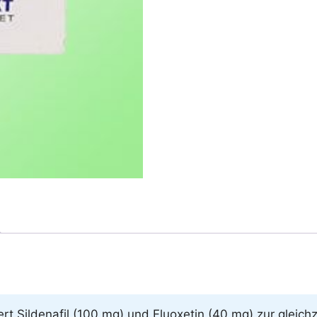
 Sildenafil (100 mg) und Fluoxetin (40 mg) zur gleichze