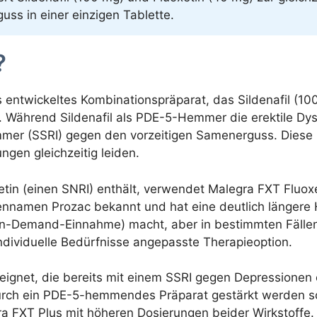
ss in einer einzigen Tablette.
?
 entwickeltes Kombinationspräparat, das Sildenafil (100
). Während Sildenafil als PDE-5-Hemmer die erektile Dys
mer (SSRI) gegen den vorzeitigen Samenerguss. Diese
ngen gleichzeitig leiden.
in (einen SNRI) enthält, verwendet Malegra FXT Fluoxet
ennamen Prozac bekannt und hat eine deutlich längere 
n-Demand-Einnahme) macht, aber in bestimmten Fällen kl
individuelle Bedürfnisse angepasste Therapieoption.
eignet, die bereits mit einem SSRI gegen Depressione
urch ein PDE-5-hemmendes Präparat gestärkt werden sol
gra FXT Plus mit höheren Dosierungen beider Wirkstoffe.