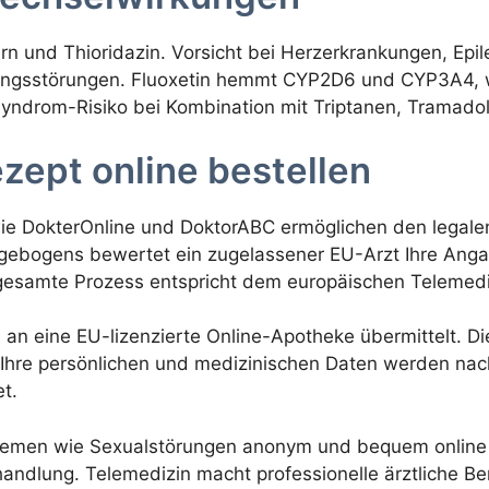
n und Thioridazin. Vorsicht bei Herzerkrankungen, Epile
nungsstörungen. Fluoxetin hemmt CYP2D6 und CYP3A4, w
ndrom-Risiko bei Kombination mit Triptanen, Tramadol
zept online bestellen
wie DokterOnline und DoktorABC ermöglichen den legal
agebogens bewertet ein zugelassener EU-Arzt Ihre Ang
 gesamte Prozess entspricht dem europäischen Telemedi
an eine EU-lizenzierte Online-Apotheke übermittelt. Die 
. Ihre persönlichen und medizinischen Daten werden na
t.
Themen wie Sexualstörungen anonym und bequem online z
dlung. Telemedizin macht professionelle ärztliche Be