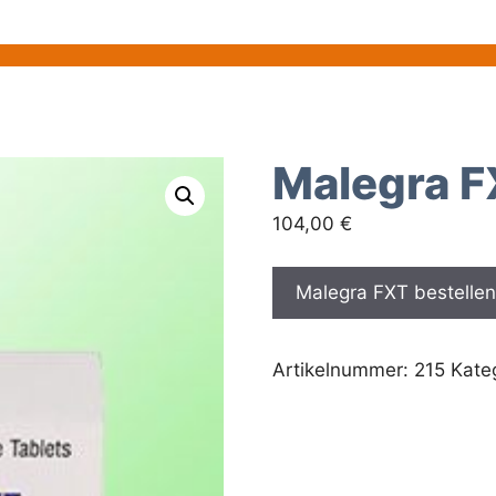
Malegra 
104,00
€
Malegra FXT bestelle
Artikelnummer:
215
Kate