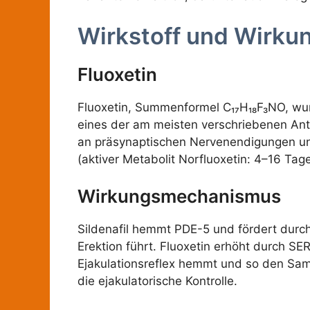
Wirkstoff und Wirku
Fluoxetin
Fluoxetin, Summenformel C₁₇H₁₈F₃NO, wurd
eines der am meisten verschriebenen Ant
an präsynaptischen Nervenendigungen und
(aktiver Metabolit Norfluoxetin: 4–16 Ta
Wirkungsmechanismus
Sildenafil hemmt PDE-5 und fördert durc
Erektion führt. Fluoxetin erhöht durch 
Ejakulationsreflex hemmt und so den Same
die ejakulatorische Kontrolle.