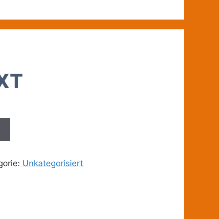
FXT
n
gorie:
Unkategorisiert