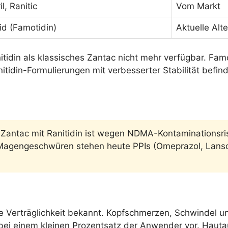
il, Ranitic
Vom Markt
id (Famotidin)
Aktuelle Alt
tidin als klassisches Zantac nicht mehr verfügbar. Famo
itidin-Formulierungen mit verbesserter Stabilität befind
 Zantac mit Ranitidin ist wegen NDMA-Kontaminations
agengeschwüren stehen heute PPIs (Omeprazol, Lansop
 gute Verträglichkeit bekannt. Kopfschmerzen, Schwinde
 bei einem kleinen Prozentsatz der Anwender vor. Hauta