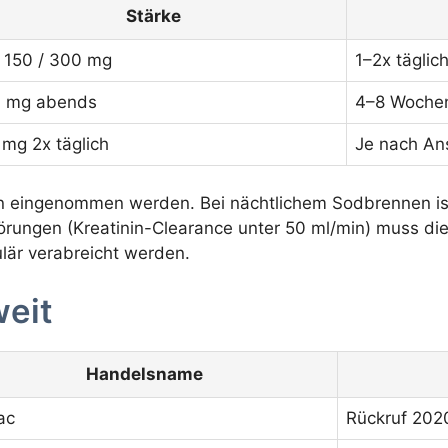
Stärke
/ 150 / 300 mg
1–2x täglic
 mg abends
4–8 Woche
 mg 2x täglich
Je nach An
en eingenommen werden. Bei nächtlichem Sodbrennen i
törungen (Kreatinin-Clearance unter 50 ml/min) muss di
ulär verabreicht werden.
eit
Handelsname
ac
Rückruf 20