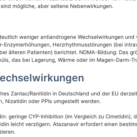
n sind mögliche, aber seltene Nebenwirkungen.
in deutlich weniger antiandrogene Wechselwirkungen un
er-Enzymerhöhungen, Herzrhythmusstörungen (bei intra
 bei älteren Patienten) berichtet. NDMA-Bildung: Das g
leküls, das bei Lagerung, Wärme oder im Magen-Darm-T
echselwirkungen
es Zantac/Ranitidin in Deutschland und der EU derzeit n
n, Nizatidin oder PPIs umgestellt werden.
in: geringe CYP-Inhibition (im Vergleich zu Cimetidin)
idin leicht verzögern. Atazanavir erfordert einen bes
zieren.