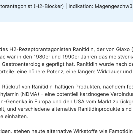
ptorantagonist (H2-Blocker) | Indikation: Magengeschwü
es H2-Rezeptorantagonisten Ranitidin, der von Glaxo (
c war in den 1980er und 1990er Jahren das meistverkauf
Gastroenterologie geprägt hat. Ranitidin wurde nach d
orteile: eine höhere Potenz, eine längere Wirkdauer und
Rückruf von Ranitidin-haltigen Produkten, nachdem fes
ylamin (NDMA) – eine potentiell karzinogene Verbindu
idin-Generika in Europa und den USA vom Markt zurück
, und verschiedene alternative Ranitidinprodukte sind i
e einhalten.
igen, stehen heute alternative Wirkstoffe wie Famotidin