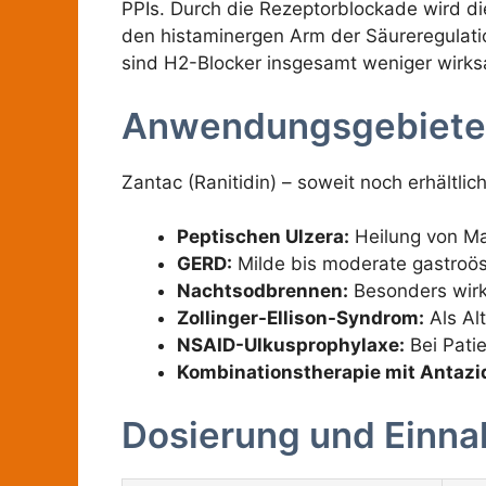
PPIs. Durch die Rezeptorblockade wird die
den histaminergen Arm der Säureregulation
sind H2-Blocker insgesamt weniger wirksa
Anwendungsgebiete
Zantac (Ranitidin) – soweit noch erhältli
Peptischen Ulzera:
Heilung von M
GERD:
Milde bis moderate gastroös
Nachtsodbrennen:
Besonders wirk
Zollinger-Ellison-Syndrom:
Als Alt
NSAID-Ulkusprophylaxe:
Bei Pati
Kombinationstherapie mit Antazi
Dosierung und Einn