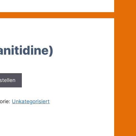
nitidine)
stellen
orie:
Unkategorisiert