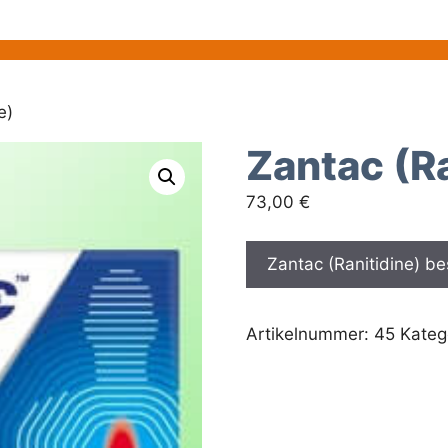
e)
Zantac (Ra
73,00
€
Zantac (Ranitidine) be
Artikelnummer:
45
Kateg