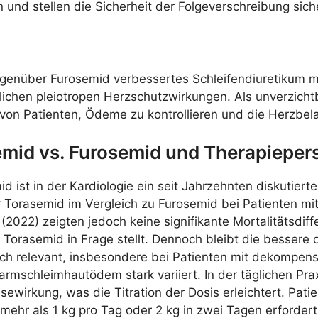
und stellen die Sicherheit der Folgeverschreibung sich
genüber Furosemid verbessertes Schleifendiuretikum mi
ichen pleiotropen Herzschutzwirkungen. Als unverzichtb
en von Patienten, Ödeme zu kontrollieren und die Herzbel
semid vs. Furosemid und Therapieper
d ist in der Kardiologie ein seit Jahrzehnten diskutier
ter Torasemid im Vergleich zu Furosemid bei Patienten mi
22) zeigten jedoch keine signifikante Mortalitätsdiffe
 Torasemid in Frage stellt. Dennoch bleibt die bessere 
h relevant, insbesondere bei Patienten mit dekompensie
armschleimhautödem stark variiert. In der täglichen Pra
wirkung, was die Titration der Dosis erleichtert. Patien
ehr als 1 kg pro Tag oder 2 kg in zwei Tagen erfordert