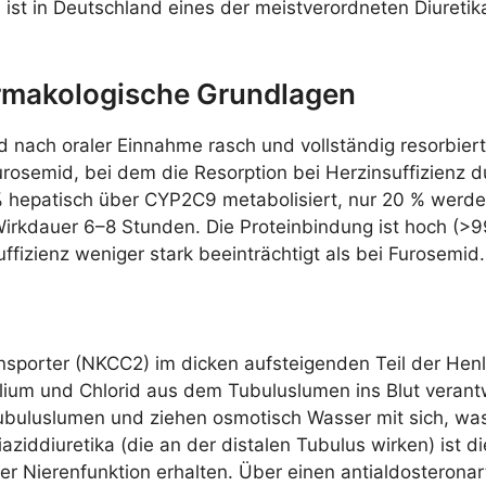
t in Deutschland eines der meistverordneten Diuretik
armakologische Grundlagen
d nach oraler Einnahme rasch und vollständig resorbiert.
rosemid, bei dem die Resorption bei Herzinsuffizienz
 hepatisch über CYP2C9 metabolisiert, nur 20 % werde
rkdauer 6–8 Stunden. Die Proteinbindung ist hoch (>99 
uffizienz weniger stark beeinträchtigt als bei Furosemid.
porter (NKCC2) im dicken aufsteigenden Teil der Henle
Kalium und Chlorid aus dem Tubuluslumen ins Blut vera
ubuluslumen und ziehen osmotisch Wasser mit sich, was
aziddiuretika (die an der distalen Tubulus wirken) ist d
ter Nierenfunktion erhalten. Über einen antialdosteron