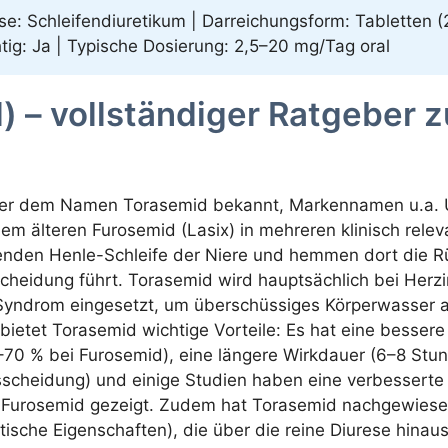
se: Schleifendiuretikum | Darreichungsform: Tabletten 
htig: Ja | Typische Dosierung: 2,5–20 mg/Tag oral
) – vollständiger Ratgeber
ter dem Namen Torasemid bekannt, Markennamen u.a. Un
m älteren Furosemid (Lasix) in mehreren klinisch relev
genden Henle-Schleife der Niere und hemmen dort die R
cheidung führt. Torasemid wird hauptsächlich bei Herzin
Syndrom eingesetzt, um überschüssiges Körperwasser
bietet Torasemid wichtige Vorteile: Es hat eine besser
–70 % bei Furosemid), eine längere Wirkdauer (6–8 St
sscheidung) und einige Studien haben eine verbessert
zu Furosemid gezeigt. Zudem hat Torasemid nachgewiesen
rotische Eigenschaften), die über die reine Diurese hin