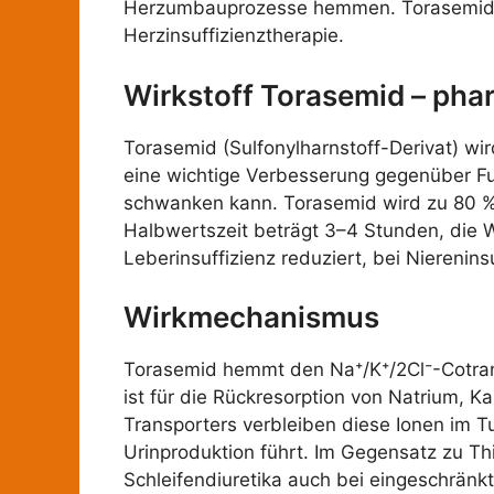
Herzumbauprozesse hemmen. Torasemid is
Herzinsuffizienztherapie.
Wirkstoff Torasemid – ph
Torasemid (Sulfonylharnstoff-Derivat) wir
eine wichtige Verbesserung gegenüber Fu
schwanken kann. Torasemid wird zu 80 %
Halbwertszeit beträgt 3–4 Stunden, die Wi
Leberinsuffizienz reduziert, bei Nierenins
Wirkmechanismus
Torasemid hemmt den Na⁺/K⁺/2Cl⁻-Cotrans
ist für die Rückresorption von Natrium, 
Transporters verbleiben diese Ionen im T
Urinproduktion führt. Im Gegensatz zu Thi
Schleifendiuretika auch bei eingeschränk