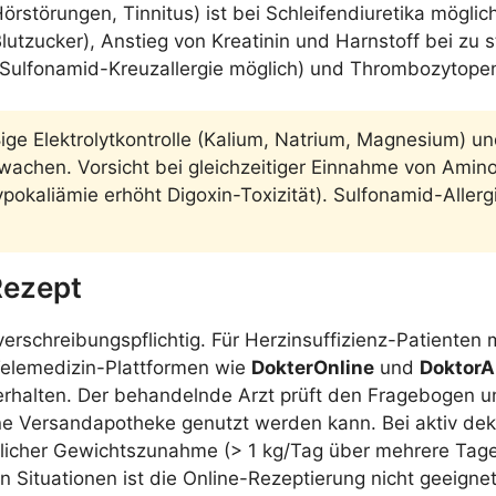
örstörungen, Tinnitus) ist bei Schleifendiuretika möglich
utzucker), Anstieg von Kreatinin und Harnstoff bei zu s
(Sulfonamid-Kreuzallergie möglich) und Thrombozytopen
e Elektrolytkontrolle (Kalium, Natrium, Magnesium) und
wachen. Vorsicht bei gleichzeitiger Einnahme von Aminog
okaliämie erhöht Digoxin-Toxizität). Sulfonamid-Allerg
Rezept
erschreibungspflichtig. Für Herzinsuffizienz-Patienten
 Telemedizin-Plattformen wie
DokterOnline
und
Doktor
halten. Der behandelnde Arzt prüft den Fragebogen und
ne Versandapotheke genutzt werden kann. Bei aktiv dek
her Gewichtszunahme (> 1 kg/Tag über mehrere Tage) i
Situationen ist die Online-Rezeptierung nicht geeignet