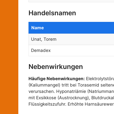
Handelsnamen
Name
Unat, Torem
Demadex
Nebenwirkungen
Häufige Nebenwirkungen:
Elektrolytstö
(Kaliummangel) tritt bei Torasemid selte
verursachen. Hyponatriämie (Natriummang
mit Exsikkose (Austrocknung), Blutdruck
Flüssigkeitszufuhr. Erhöhte Harnsäurewe