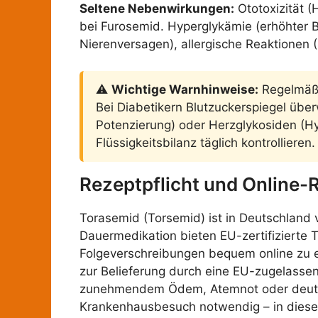
Seltene Nebenwirkungen:
Ototoxizität (H
bei Furosemid. Hyperglykämie (erhöhter Bl
Nierenversagen), allergische Reaktionen 
⚠️
Wichtige Warnhinweise:
Regelmäßig
Bei Diabetikern Blutzuckerspiegel über
Potenzierung) oder Herzglykosiden (Hyp
Flüssigkeitsbilanz täglich kontrollieren.
Rezeptpflicht und Online-
Torasemid (Torsemid) ist in Deutschland v
Dauermedikation bieten EU-zertifizierte
Folgeverschreibungen bequem online zu er
zur Belieferung durch eine EU-zugelasse
zunehmendem Ödem, Atemnot oder deutlic
Krankenhausbesuch notwendig – in diesen 