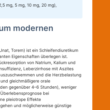
(2,5 mg, 5 mg, 10 mg, 20 mg),
 zum modernen
at, Torem) ist ein Schleifendiuretikum
anten Eigenschaften überlegen ist.
ückresorption von Natrium, Kalium und
suffizienz, Leberzirrhose mit Aszites
 auszuschwemmen und die Herzbelastung
e und gleichmäßigere orale
unden gegenüber 4–6 Stunden), weniger
e Überlebensprognose bei
e pleiotrope Effekte
ausgehen und möglicherweise günstige