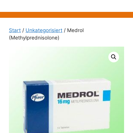
Zum
Inhalt
springen
Start
/
Unkategorisiert
/ Medrol
(Methylprednisolone)