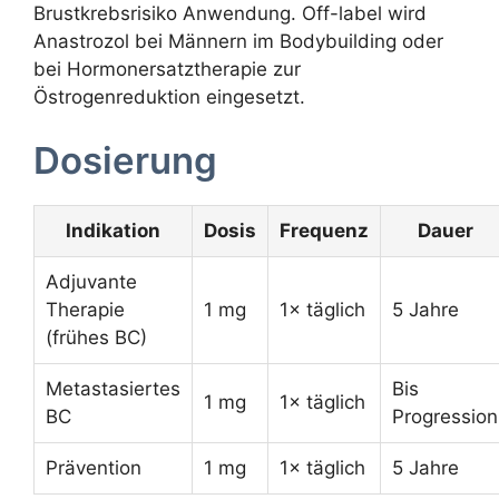
Brustkrebsrisiko Anwendung. Off-label wird
Anastrozol bei Männern im Bodybuilding oder
bei Hormonersatztherapie zur
Östrogenreduktion eingesetzt.
Dosierung
Indikation
Dosis
Frequenz
Dauer
Adjuvante
Therapie
1 mg
1× täglich
5 Jahre
(frühes BC)
Metastasiertes
Bis
1 mg
1× täglich
BC
Progression
Prävention
1 mg
1× täglich
5 Jahre