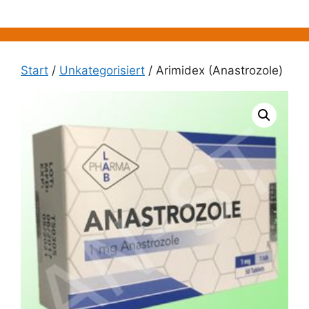
Zum
Inhalt
springen
Start
/
Unkategorisiert
/ Arimidex (Anastrozole)