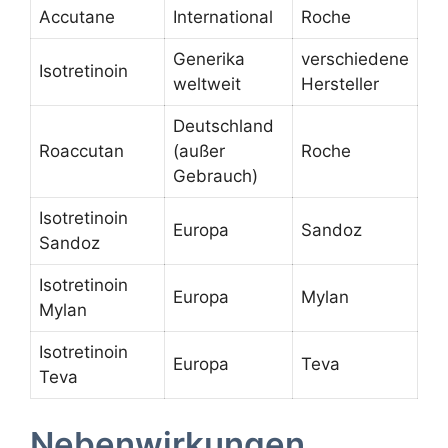
Accutane
International
Roche
Generika
verschiedene
Isotretinoin
weltweit
Hersteller
Deutschland
Roaccutan
(außer
Roche
Gebrauch)
Isotretinoin
Europa
Sandoz
Sandoz
Isotretinoin
Europa
Mylan
Mylan
Isotretinoin
Europa
Teva
Teva
Nebenwirkungen