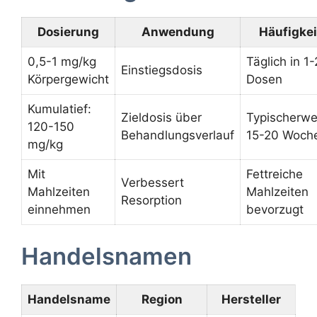
Dosierung
Anwendung
Häufigkei
0,5-1 mg/kg
Täglich in 1-
Einstiegsdosis
Körpergewicht
Dosen
Kumulatief:
Zieldosis über
Typischerwe
120-150
Behandlungsverlauf
15-20 Woch
mg/kg
Mit
Fettreiche
Verbessert
Mahlzeiten
Mahlzeiten
Resorption
einnehmen
bevorzugt
Handelsnamen
Handelsname
Region
Hersteller