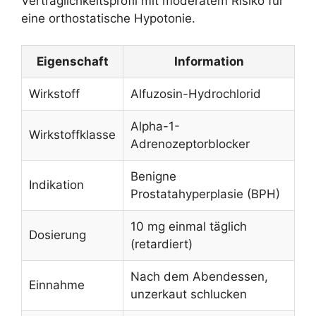
Verträglichkeitsprofil mit moderatem Risiko für
eine orthostatische Hypotonie.
Eigenschaft
Information
Wirkstoff
Alfuzosin-Hydrochlorid
Alpha-1-
Wirkstoffklasse
Adrenozeptorblocker
Benigne
Indikation
Prostatahyperplasie (BPH)
10 mg einmal täglich
Dosierung
(retardiert)
Nach dem Abendessen,
Einnahme
unzerkaut schlucken