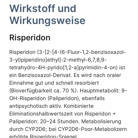
Wirkstoff und
Wirkungsweise
Risperidon
Risperidon (3-[2-[4-(6-Fluor-1,2-benzisoxazol-
3-yl)piperidino]ethyl]-2-methyl-6,7,8,9-
tetrahydro-4H-pyrido[1,2-a]pyrimidin-4-on) ist
ein Benzisoxazol-Derivat. Es wird nach oraler
Einnahme gut und schnell resorbiert
(Bioverfügbarkeit ca. 70 %). Hauptmetabolit: 9-
OH-Risperidon (Paliperidon), ebenfalls
antipsychotisch aktiv. Kombinierte
Eliminationshalbwertszeit von Risperidon +
Paliperidon: 20–24 Stunden. Metabolisierung
durch CYP2D6; bei CYP2D6-Poor-Metabolizern
erhöhte Risperidon-Spiegel.