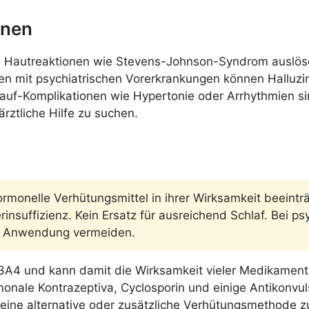
onen
re Hautreaktionen wie Stevens-Johnson-Syndrom auslösen
en mit psychiatrischen Vorerkrankungen können Halluzi
auf-Komplikationen wie Hypertonie oder Arrhythmien si
rztliche Hilfe zu suchen.
ormonelle Verhütungsmittel in ihrer Wirksamkeit beeintr
nsuffizienz. Kein Ersatz für ausreichend Schlaf. Bei p
: Anwendung vermeiden.
CYP3A4 und kann damit die Wirksamkeit vieler Medikamen
nale Kontrazeptiva, Cyclosporin und einige Antikonvuls
ine alternative oder zusätzliche Verhütungsmethode zur