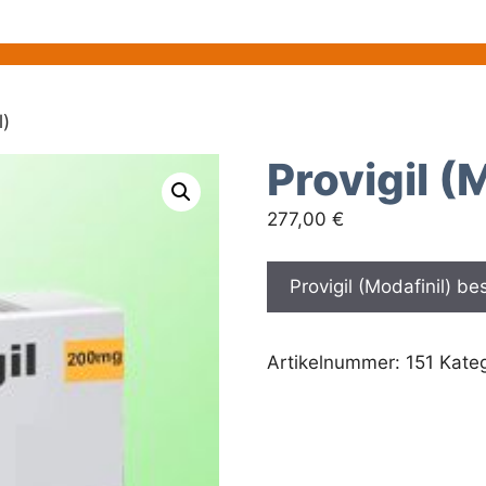
l)
Provigil (
277,00
€
Provigil (Modafinil) be
Artikelnummer:
151
Kate