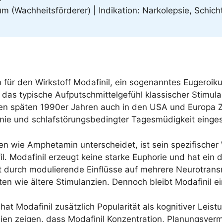
kum (Wachheitsförderer) | Indikation: Narkolepsie, Schic
n für den Wirkstoff Modafinil, ein sogenanntes Eugeroi
e das typische Aufputschmittelgefühl klassischer Stimul
 den späten 1990er Jahren auch in den USA und Europa Zu
nie und schlafstörungsbedingter Tagesmüdigkeit einges
ien wie Amphetamin unterscheidet, ist sein spezifische
il. Modafinil erzeugt keine starke Euphorie und hat ein
t durch modulierende Einflüsse auf mehrere Neurotrans
n wie ältere Stimulanzien. Dennoch bleibt Modafinil ein
hat Modafinil zusätzlich Popularität als kognitiver Lei
ien zeigen, dass Modafinil Konzentration, Planungsve