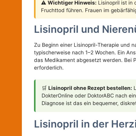
⚠️
Wichtiger Hinweis:
Lisinopril ist 
Fruchttod führen. Frauen im gebärfähi
Lisinopril und Nier
Zu Beginn einer Lisinopril-Therapie und 
typischerweise nach 1–2 Wochen. Ein Ansti
das Medikament abgesetzt werden. Bei Pa
erforderlich.
🛒
Lisinopril ohne Rezept bestellen:
L
DokterOnline oder DoktorABC nach eine
Diagnose ist das ein bequemer, diskre
Lisinopril in der Her