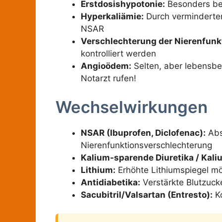
Erstdosishypotonie:
Besonders bei
Hyperkaliämie:
Durch verminderten
NSAR
Verschlechterung der Nierenfunk
kontrolliert werden
Angioödem:
Selten, aber lebensbed
Notarzt rufen!
Wechselwirkungen
NSAR (Ibuprofen, Diclofenac):
Abs
Nierenfunktionsverschlechterung
Kalium-sparende Diuretika / Kal
Lithium:
Erhöhte Lithiumspiegel mö
Antidiabetika:
Verstärkte Blutzuck
Sacubitril/Valsartan (Entresto):
Ko