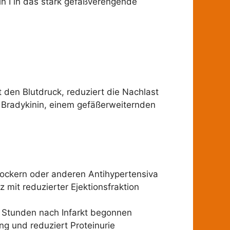
n I in das stark gefäßverengende
t den Blutdruck, reduziert die Nachlast
Bradykinin, einem gefäßerweiternden
lockern oder anderen Antihypertensiva
 mit reduzierter Ejektionsfraktion
24 Stunden nach Infarkt begonnen
g und reduziert Proteinurie