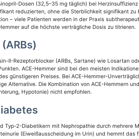
inopril-Dosen (32,5–35 mg täglich) bei Herzinsuffizienz
fikant reduzierten, ohne die Sterblichkeit signifikant zu
tion – viele Patienten werden in der Praxis subtherapeu
Hemmer auf die höchste verträgliche Dosis zu titrieren.
e (ARBs)
in-II-Rezeptorblocker (ARBs, Sartane) wie Losartan ode
Punkten. ACE-Hemmer sind bei den meisten Indikationen
des günstigeren Preises. Bei ACE-Hemmer-Unverträglich
ige Alternative. Die Kombination von ACE-Hemmern und
hterung, Hypotonie) nicht empfohlen.
Diabetes
 und Typ-2-Diabetikern mit Nephropathie durch mehrere
roteinurie (Eiweißausscheidung im Urin) und hemmt das f