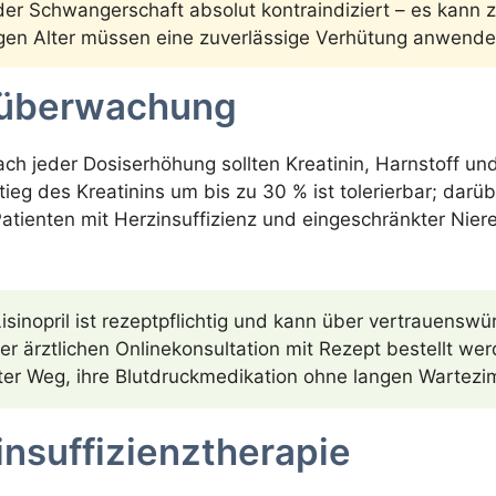
in der Schwangerschaft absolut kontraindiziert – es ka
gen Alter müssen eine zuverlässige Verhütung anwenden
enüberwachung
nach jeder Dosiserhöhung sollten Kreatinin, Harnstoff 
eg des Kreatinins um bis zu 30 % ist tolerierbar; darübe
tienten mit Herzinsuffizienz und eingeschränkter Nier
isinopril ist rezeptpflichtig und kann über vertrauensw
r ärztlichen Onlinekonsultation mit Rezept bestellt we
ter Weg, ihre Blutdruckmedikation ohne langen Wartezi
zinsuffizienztherapie