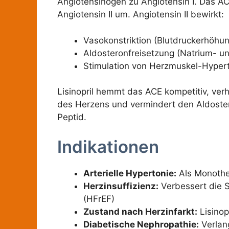
Angiotensinogen zu Angiotensin I. Das A
Angiotensin II um. Angiotensin II bewirkt:
Vasokonstriktion (Blutdruckerhöhu
Aldosteronfreisetzung (Natrium- u
Stimulation von Herzmuskel-Hyper
Lisinopril hemmt das ACE kompetitiv, verh
des Herzens und vermindert den Aldoste
Peptid.
Indikationen
Arterielle Hypertonie:
Als Monother
Herzinsuffizienz:
Verbessert die Sy
(HFrEF)
Zustand nach Herzinfarkt:
Lisinop
Diabetische Nephropathie:
Verlang