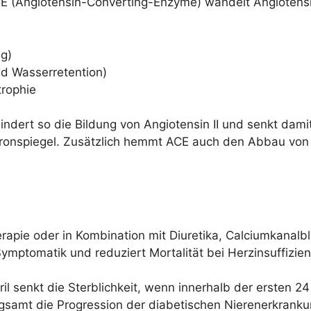
CE (Angiotensin-Converting-Enzyme) wandelt Angiotensi
ng)
nd Wasserretention)
trophie
indert so die Bildung von Angiotensin II und senkt dami
ronspiegel. Zusätzlich hemmt ACE auch den Abbau von 
apie oder in Kombination mit Diuretika, Calciumkanalb
mptomatik und reduziert Mortalität bei Herzinsuffizienz
ril senkt die Sterblichkeit, wenn innerhalb der ersten 
samt die Progression der diabetischen Nierenerkrankun