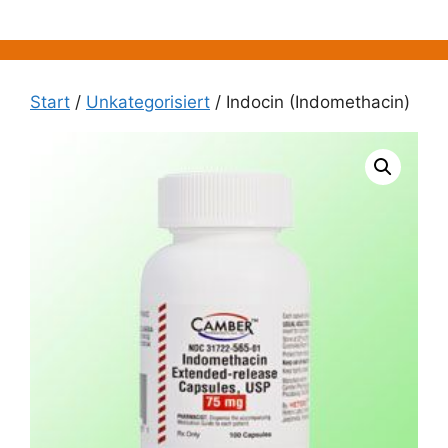
Zum
Inhalt
springen
Start
/
Unkategorisiert
/ Indocin (Indomethacin)