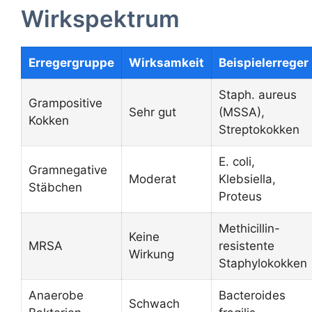
Wirkspektrum
Erregergruppe
Wirksamkeit
Beispielerreger
Staph. aureus
Grampositive
Sehr gut
(MSSA),
Kokken
Streptokokken
E. coli,
Gramnegative
Moderat
Klebsiella,
Stäbchen
Proteus
Methicillin-
Keine
MRSA
resistente
Wirkung
Staphylokokken
Anaerobe
Bacteroides
Schwach