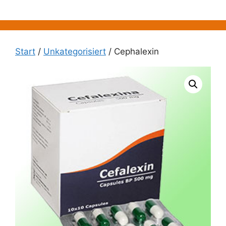
Zum
Inhalt
springen
Start
/
Unkategorisiert
/ Cephalexin